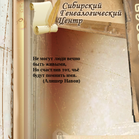
Не могут люди вечно
быть живыми,
Но счастлив тот, чьё
будут помнить имя.
(Алишер Навои)