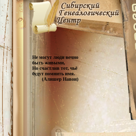
Не могут люди вечно
быть живыми,
Но счастлив тот, чьё
будут помнить имя.
(Алишер Навои)