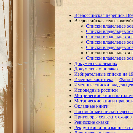
Всероссийская перепись 189
Всероссийская сельскохозяй
Списки владельцев хоз
Списки владельцев хоз
Списки владельцев хоз
Списки владельцев хоз
Списки владельцев хоз
Списки владельцев хоз
Списки владельцев хоз
Документы о немцах
Документы о поляках
Избирательные списки на 19
Именная картотека
Файл 
Именные списки владельцев 
Исповедные росписи
Метрические книги католич
Метрические книги правосл
Окладные книги
Посемейные списки пересел
Приговоры сельских сходов
Ревизские сказки
Рекрутские и призывные сп
Документы о евреях