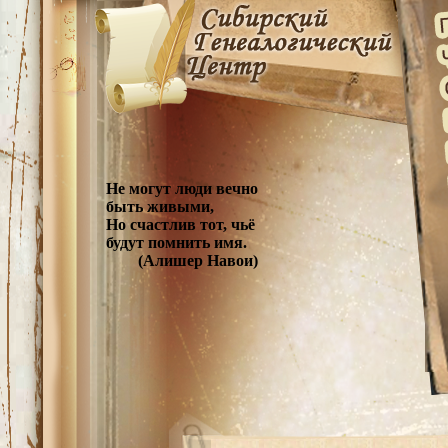
Не могут люди вечно
быть живыми,
Но счастлив тот, чьё
будут помнить имя.
(Алишер Навои)