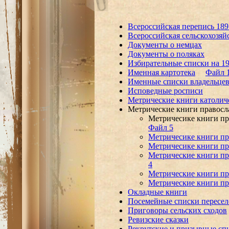
Всероссийская перепись 189
Всероссийская сельскохозяй
Документы о немцах
Документы о поляках
Избирательные списки на 19
Именная картотека
Файл 
Именные списки владельцев 
Исповедные росписи
Метрические книги католич
Метрические книги правосл
Метричесике книги п
Файл 5
Метричесике книги пр
Метричесике книги пр
Метрические книги пр
4
Метрические книги пр
Метрические книги пр
Окладные книги
Посемейные списки пересел
Приговоры сельских сходов
Ревизские сказки
Рекрутские и призывные сп