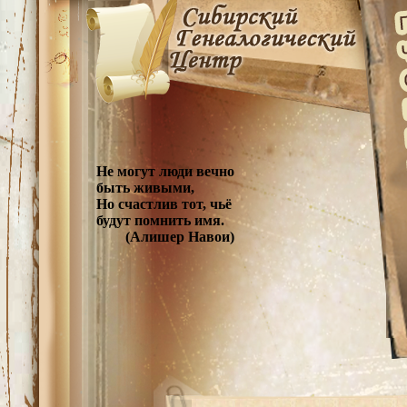
Не могут люди вечно
быть живыми,
Но счастлив тот, чьё
будут помнить имя.
(Алишер Навои)