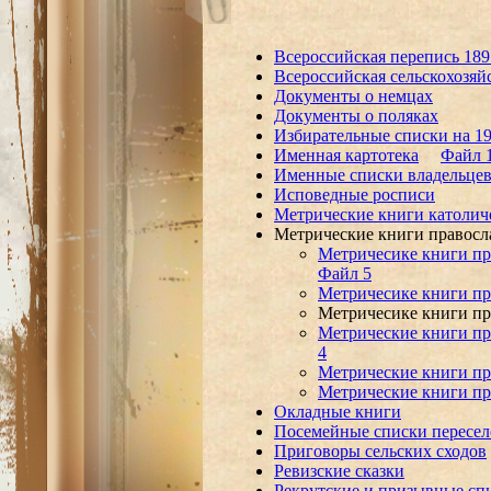
Всероссийская перепись 189
Всероссийская сельскохозяй
Документы о немцах
Документы о поляках
Избирательные списки на 19
Именная картотека
Файл 
Именные списки владельцев 
Исповедные росписи
Метрические книги католич
Метрические книги правосл
Метричесике книги пр
Файл 5
Метричесике книги пр
Метричесике книги пр
Метрические книги пр
4
Метрические книги пр
Метрические книги пр
Окладные книги
Посемейные списки пересел
Приговоры сельских сходов
Ревизские сказки
Рекрутские и призывные сп